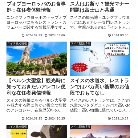
プオブヨーロッパのお食事
ス人はお断り？観光マナー
処：在住者体験情報
問題は富士山と共通
ユングフラウヨッホのトップオブ
スイスの観光地・ユングフラウヨ
ヨーロッパにあるレストラン・カ
ッホにあるカレー専門レストラン
フェバーに関する情報記事です。
で、空席があるのに「インド人以
スイス在住歴30年＆シーズン中
外お断り」と入店拒否され、唖
2024.02.29
2024.03.06
2024.03.06
は月１ペースでユングフラウヨッ
然。富士山と共通する外国人観光
ホを訪れている私が、実際に体験
客のマナー問題について、スイス
スイス観光情報
スイス観光情報
して集めた情報なので、どうぞス
が地元の日本人が感じたことで
イス旅行の際にお役立てくださ
す。
い...
【ベルン大聖堂】観光時に
スイスの水道水、レストラ
知っておきたいアレコレ便
ンではバカ高い衝撃のお値
利な在住者発信情報
段でおもてなし
スイスの首都にあるベルン大聖堂
スイスのレストランでは、ただの
を観光する際に何かと役立つ情報
水道水がタダどころかバカ高いお
のアレコレを、在住歴30年の昭
値段！高い物価に慣れているスイ
和化石がご紹介します。
スの住人でさえ、不満タラタラに
2024.03.25
2024.10.25
2023.10.27
なる外食時でのお高い水道水のお
話と、注意点をまとめてご紹介。
スイス観光情報
スイス観光情報