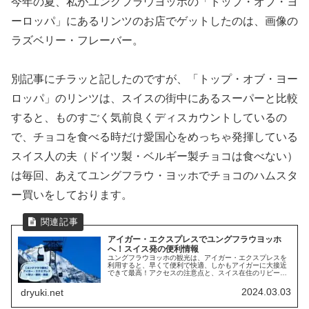
今年の夏、私がユングフラウヨッホの「トップ・オブ・ヨ
ーロッパ」にあるリンツのお店でゲットしたのは、画像の
ラズベリー・フレーバー。
別記事にチラッと記したのですが、「トップ・オブ・ヨー
ロッパ」のリンツは、スイスの街中にあるスーパーと比較
すると、ものすごく気前良くディスカウントしているの
で、チョコを食べる時だけ愛国心をめっちゃ発揮している
スイス人の夫（ドイツ製・ベルギー製チョコは食べない）
は毎回、あえてユングフラウ・ヨッホでチョコのハムスタ
ー買いをしております。
アイガー・エクスプレスでユングフラウヨッホ
へ！スイス発の便利情報
ユングフラウヨッホの観光は、アイガー・エクスプレスを
利用すると、早くて便利で快適、しかもアイガーに大接近
できて最高！アクセスの注意点と、スイス在住のリピータ
ーだから知っている便利な情報をご案内します。
2024.03.03
dryuki.net