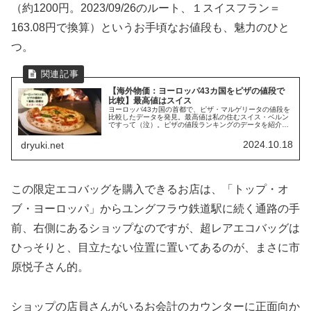
（約1200円。2023/09/26のルート、１スイスフラン＝
163.08円で換算）というお手頃なお値段も、魅力のひと
つ。
【海外物価：ヨーロッパ43カ国をピザの値段で
比較】最高値はスイス
ヨーロッパ43カ国の首都で、ピザ・マルゲリータの値段を
比較したデータを発見。最高値は私の住むスイス・ベルン
ですって（泣）。ピザの値段ランキングのデータを紹介・
解説する記事です。
2024.10.18
dryuki.net
この限定エコバッグを購入できるお店は、「トップ・オ
ブ・ヨーロッパ」からユングフラウ鉄道駅に続く通路の手
前、右側にあるショップなのですが、超レアエコバッグは
ひっそりと、目立たない位置に置いてあるのが、まさに市
原悦子さん的。
ショップの店員さんがいるお会計のカウンターに正面向か