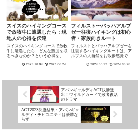
スイスのハイキングコース
フィルスト〜バッハアルプ
で放牧牛に遭遇したら：現
ゼー往復ハイキングは初心
地人の心得を伝達
者・家族向きルート
スイスのハイキングコースで放牧
フィルストとバッハアルプゼーを
牛に遭遇したら、どんな態度を取
往復するハイキングルートは、ア
るべきなのか？という心得を、現
ルプスの大自然をお散歩感覚で体
地在住者が解説します。放牧牛に
験できる初心者・家族向きのルー
2023.10.04
2024.06.24
2024.06.22
2024.06.28
よるハイカーへの傷害事故は後を
ト。スイス在住ハイカーが役立つ
絶たないので、スイス旅行でのハ
情報をご紹介します。
イキングの前に、ぜひご一読くだ
さい。
アバンギャルディAGT決勝進
出！ワイルドカードで敗者復活
のドラマ
AGT2023決勝結果：アバンギャ
ルディ・チビユニティは優勝な
らず