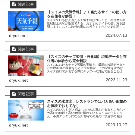
【スイスの天気予報】よく当たるサイトの使い方
を在住者が解説！
スイスでいちばん当たる天気予報はコレ！と、在住歴四半
世紀以上の私が断言できる、おすすめサイトの使い方を説
明します。スイス旅行の際にお役立てください🎵山国・ス
イスの天気予報は当たらない？情報がアバウトすぎ？！ス
イスの天気予報は、あまり当てにな...
2024.07.13
dryuki.net
【スイスのチップ習慣・外食編】現地データと在
住者の体験から完全解説
スイスにおけるチップ習慣の実情を、最新の検証データと
在住歴30年の経験をもとに完全解説。この記事を読めば、
スイス旅行で外食する際にチップへの対応で困ることはな
いはず！
2023.11.23
dryuki.net
スイスの水道水、レストランではバカ高い衝撃の
お値段でおもてなし
スイスのレストランでは、ただの水道水がタダどころかバ
カ高いお値段！高い物価に慣れているスイスの住人でさ
え、不満タラタラになる外食時でのお高い水道水のお話
と、注意点をまとめてご紹介。
2023.10.27
dryuki.net