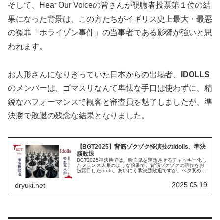
そして、Hear Our Voiceの皆さんが視聴者投票第１位の結
果になった背景は、この方たちがイギリス史上最大・最悪
の冤罪「ホライゾン事件」の当事者である影響が強いと思
われます。
お人形さんになりきっていた日本からの出場者、
IDOLLS
のメンバーは、ゴマスリなんて卑怯な手口は使わずに、精
鋭なパフォーマンスで観客と審査員を魅了しましたが、準
決勝で敗退の残念な結果となりました。
【BGT2025】背筋ゾクゾク怪演技のIdolls、準決
勝敗退
BGT2025準決勝では、吸血鬼を連想させるチャッキー化し
たフランス人形のような扮装で、背筋ゾクゾクの演技をお
披露目したIdolls。あいにく準決勝敗退ですが、ベタ褒め審
査員たちのコメントと視聴者の反応を日本語訳でご紹介。
2025.05.19
dryuki.net