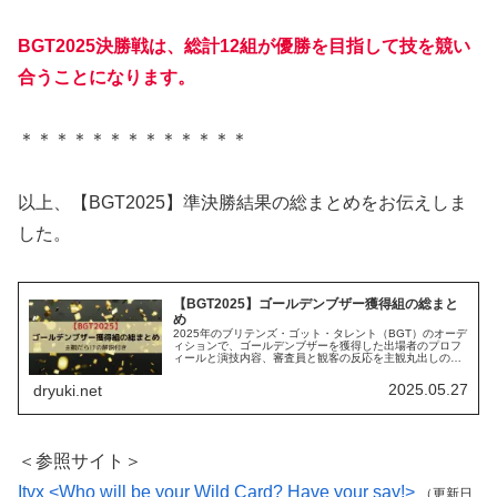
BGT2025決勝戦は、総計12組が優勝を目指して技を競い
合うことになります。
＊＊＊＊＊＊＊＊＊＊＊＊＊
以上、【BGT2025】準決勝結果の総まとめをお伝えしま
した。
【BGT2025】ゴールデンブザー獲得組の総まと
め
2025年のブリテンズ・ゴット・タレント（BGT）のオーデ
ィションで、ゴールデンブザーを獲得した出場者のプロフ
ィールと演技内容、審査員と観客の反応を主観丸出しのコ
メント付きでまとめた記事です。
2025.05.27
dryuki.net
＜参照サイト＞
Itvx <Who will be your Wild Card? Have your say!>
（更新日