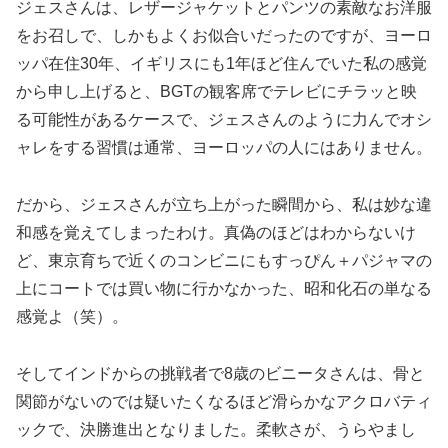
ジェスさんは、レザージャケットとパンツの素敵なお洋服
をお召しで、しかもよくお似合いだったのですが、ヨーロ
ッパ在住30年、イギリスにも1年ほど住んでいた私の感覚
から申し上げると、BGTの観客席でテレビにチラッと映
る可能性があるケースで、ジェスさんのように力んでオシ
ャレをする習慣は通常、ヨーロッパの人にはありません。
だから、ジェスさんが立ち上がった瞬間から、私は妙な違
和感を覚えてしまったわけ。真偽のほどはわからないけ
ど、東京育ちで近くのコンビニにもすっぴん＋パジャマの
上にコートでは買い物に行かなかった、昭和化石の単なる
感覚よ（笑）。
そしてインドからの挑戦者で8歳のビニータさんは、骨と
関節がないのでは疑いたくなるほど滑らかなアクロバティ
ックで、決勝進出となりました。柔軟さが、うらやまし