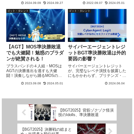
2024.09.09
2024.09.27
2022.09.07
2024.05.01
を果たした12組は誰なのか？日
動画を元に解説します。AGTの
本人参加者の結果もわかる
幕は下りても、彼らが視聴者に与
ゴット・タレント
ゴット・タレント
AGT2024準々決勝の総まとめ記
えた印象は、世界トップレベル！
事です。
今後のさらなる活躍を祈ります。
【AGT】MOS準決勝敗退
サイバーエージェントレジ
でも大健闘！魅惑のブラダ
ットBGT準決勝敗退は外的
ンが絶賛される！
要因の影響？
ブラスバンドの４人組・MOSは
サイバーエージェントレジット
AGTの決勝進出を逃すも大健
が、完璧なレベチ演技を披露した
闘！演奏しながら踊るMOSの
にもかかわらず、ブリテンズ・ゴ
「ブラダン」は、視聴者とサイモ
ット・タレント（BGT）で、ま
2023.09.08
2024.05.01
2024.06.04
ンさんらに絶賛され、観客は再び
さかのセミファイナル敗退の背景
総立ちでノリノリ🎵審査員のコメ
には、外的要因の影響があると推
ント付きで、MOSが大活躍した
測し、解説する記事です。
AGT準決勝の様子をお伝えしま
す。...
【BGT2025】背筋ゾクゾク怪演
技のIdolls、準決勝敗退
【BGT2025】決勝戦の総まと
め：出場者と順位結果