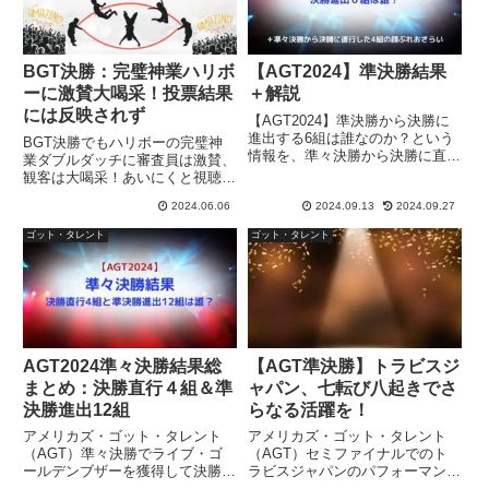
BGT決勝：完璧神業ハリボ
【AGT2024】準決勝結果
ーに激賛大喝采！投票結果
＋解説
には反映されず
【AGT2024】準決勝から決勝に
進出する6組は誰なのか？という
BGT決勝でもハリボーの完璧神
情報を、準々決勝から決勝に直行
業ダブルダッチに審査員は激賛、
したライブ・ゴールデンブザー獲
観客は大喝采！あいにくと視聴者
得４組の顔ぶれと共にまとめまし
投票結果には会場の熱気が反映さ
た。おまけ：私の決勝戦結果予
2024.06.06
2024.09.13
2024.09.27
れず、予想外の結果……。でも、
想。
負けないで！ハリボー活躍の場が
ゴット・タレント
ゴット・タレント
世界に広がったことは確実！【決
勝動画和訳＋解説】
AGT2024準々決勝結果総
【AGT準決勝】トラビスジ
まとめ：決勝直行４組＆準
ャパン、七転び八起きでさ
決勝進出12組
らなる活躍を！
アメリカズ・ゴット・タレント
アメリカズ・ゴット・タレント
（AGT）準々決勝でライブ・ゴ
（AGT）セミファイナルでのト
ールデンブザーを獲得して決勝直
ラビスジャパンのパフォーマンス
行が確定した4組と、準決勝進出
に関する情報を、実際に視聴した