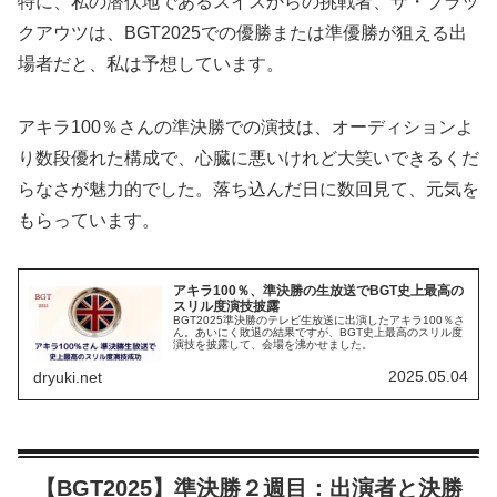
特に、私の潜伏地であるスイスからの挑戦者、ザ・ブラッ
クアウツは、BGT2025での優勝または準優勝が狙える出
場者だと、私は予想しています。
アキラ100％さんの準決勝での演技は、オーディションよ
り数段優れた構成で、心臓に悪いけれど大笑いできるくだ
らなさが魅力的でした。落ち込んだ日に数回見て、元気を
もらっています。
アキラ100％、準決勝の生放送でBGT史上最高の
スリル度演技披露
BGT2025準決勝のテレビ生放送に出演したアキラ100％さ
ん。あいにく敗退の結果ですが、BGT史上最高のスリル度
演技を披露して、会場を沸かせました。
2025.05.04
dryuki.net
【BGT2025】準決勝２週目：出演者と決勝