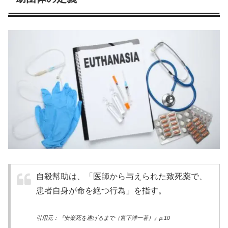
自殺幇助は、「医師から与えられた致死薬で、
患者自身が命を絶つ行為」を指す。
引用元：『安楽死を遂げるまで（宮下洋一著）』p.10