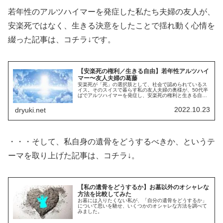
若年性のアルツハイマーを発症した私たち夫婦の友人が、
安楽死ではなく、生きる決意をしたことで揺れ動く心情を
綴った記事は、コチラ↓です。
【安楽死の権利／生きる自由】若年性アルツハイ
マー〜友人夫婦の葛藤
安楽死が「死」の選択肢として、社会で認められているス
イス。そのスイスで暮らす私の友人夫婦の奥様が、50代半
ばでアルツハイマーを発症し、安楽死の権利と生きる自由
について、私も気持ちが揺れています。
2022.10.23
dryuki.net
・・・そして、私自身の遺骨をどうするべきか、というテ
ーマを取り上げた記事は、コチラ↓。
【私の遺骨をどうするか】お墓以外のオシャレな
方法を比較してみた
お墓には入りたくない私が、「自分の遺骨をどうするか」
について思いを馳せ、いくつかのオシャレな方法を調べて
みました。