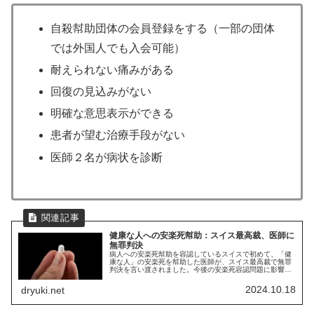
自殺幇助団体の会員登録をする（一部の団体
では外国人でも入会可能）
耐えられない痛みがある
回復の見込みがない
明確な意思表示ができる
患者が望む治療手段がない
医師２名が病状を診断
健康な人への安楽死幇助：スイス最高裁、医師に
無罪判決
病人への安楽死幇助を容認しているスイスで初めて、「健
康な人」の安楽死を幇助した医師が、スイス最高裁で無罪
判決を言い渡されました。今後の安楽死容認問題に影響を
与えると思われる出来事の背景を、スイス在住者が解説し
ます。
2024.10.18
dryuki.net