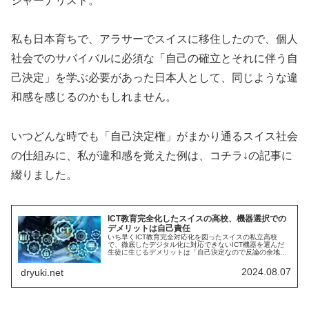
ジャーナリスト。
私も日本育ちで、アラサーでスイスに移住したので、個人
社会でのサバイバルに必須な「自己の確立とそれに伴う自
己決定」を学ぶ必要があった日本人として、同じような違
和感を感じるのかもしれません。
いつどんな時でも「自己決定権」がまかり通るスイス社会
の仕組みに、私が違和感を覚えた例は、コチラ↓の記事に
綴りました。
ICT教育完全化したスイスの高校、機器選択での
デメリットは自己責任
いち早くICT教育完全対応化を図ったスイスの私立高校
で、徹底したデジタル化に対応できないICT機器を選んだ
生徒に生じるデメリットは「自己決定なので反論の余地な
し」と一蹴した学校側の対応に、唖然としたお話です。ス
イスでの自己決定と責任、ハンパない。
2024.08.07
dryuki.net