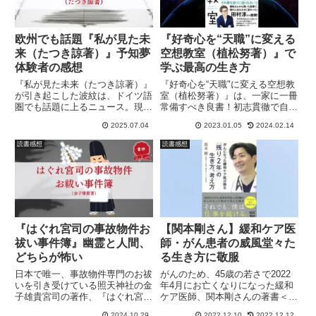
欧州でも話題『私が見た未
『好奇心を“天職”に変える
来（たつき諒著）』予知夢
空想教室（植松努著）』で
体験者の感想
学ぶ最高の生き方
『私が見た未来（たつき諒著）』
『好奇心を“天職"に変える空想教
が引き起こした波紋は、ドイツ語
室（植松努著）』は、一家に一冊
圏でも話題に上るニュース。現地
常備すべき良書！初志貫徹で自分
の報道も含めて、予知夢体験者の
の夢を叶えた植松さんの言葉は、
2025.07.04
2023.01.05
2024.02.14
私がまとめた書評です。
子どもが夢を実現するために必要
な生き方と、大人の心が干からび
読書感想
読書感想
ないための人生訓でいっぱいの魅
力がほとばしる本です。
『はぐれ宮司の事故物件お
【関本剛さん】緩和ケア医
祓い事件簿』幽霊と人間、
師・がん患者の威風堂々た
どちらが怖い
る生き方に敬服
日本で唯一、事故物件専門のお祓
がんのため、45歳の若さで2022
いを引き受けている照天神社の金
年4月にお亡くなりになった緩和
子雄貴宮司の著作、『はぐれ宮司
ケア医師、関本剛さんの著書＜が
の事故物件お祓い事件簿』を読む
んになった緩和ケア医が語る「残
2024.10.29
2022.12.10
2022.12.12