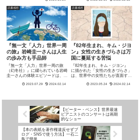
と、幽霊より生きている人間が怖
り2年」の生き方、考え方>から
くなるかもしれません。
浮かび上がる関本さんの崇高な精
読書感想
読書感想
神と威風堂々たる生き方に、ただ
ただ敬服。ご冥福をお祈りしま
す。
『無一文「人力」世界一周
『82年生まれ、キム・ジヨ
の旅』岩崎圭一さんは人生
ン』女性の生きづらさは万
の歩み方も手品師
国に蔓延する苦悩
『無一文「人力」世界一周の旅
『82年生まれ、キム・ジヨン』
（幻冬社）』に綴られている岩崎
に描かれた「女性の生きづらさ」
圭一さんの体験エピソードは、読
は、世界中の女性たちが直面する
者がゴールデンブザーを連発した
厳しくて悲しい現実。自分の人生
2023.07.29
2024.02.14
2023.05.24
2024.02.14
くなるほど。話、盛ってないわよ
とも重なる主人公の苦悩に、息が
ね？と突っ込みたくなる冒険記
詰まる思いでページをめくり、最
は、心が荒んだ現代人にとって、
後には絶句。男女で読んで内容を
新たな夢の指標を与えてくれる本
議論すべき良書！
です。
【ピーター・ベンス】世界最速
ピアニストのコンサートは画期
的なショー
【本の表紙を著作権違反せずブ
ログ・SNSで使う方法】一石二
鳥で簡単