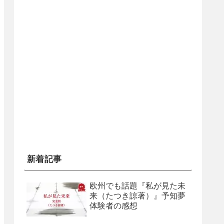
新着記事
欧州でも話題『私が見た未
来（たつき諒著）』予知夢
体験者の感想