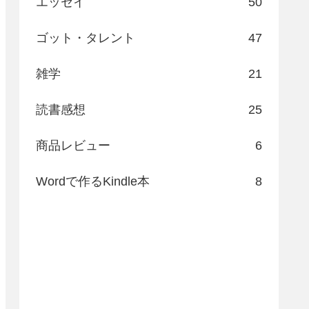
エッセイ
50
ゴット・タレント
47
雑学
21
読書感想
25
商品レビュー
6
Wordで作るKindle本
8