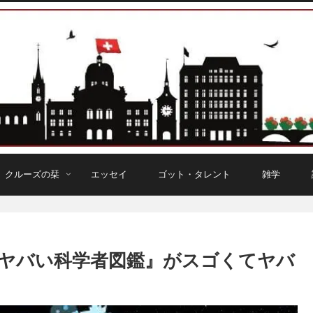
クルーズの栞
エッセイ
ゴット・タレント
雑学
ヤバい科学者図鑑』がスゴくてヤバ