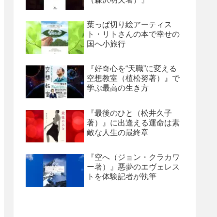
葉っぱ切り絵アーティス
ト・リトさんの本で幸せの
国へ小旅行
『好奇心を“天職”に変える
空想教室（植松努著）』で
学ぶ最高の生き方
『最後のひと（松井久子
著）』に出逢える運命は素
敵な人生の最終章
『空へ（ジョン・クラカワ
ー著）』悪夢のエヴェレス
トを体験記者が執筆