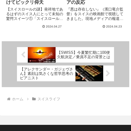
けてビックリ仰天
アの反応
【スイスロールの謎】発祥地であ
『悪は存在しない』（濱口竜介監
るはずのスイス人にとって未知の
督）をスイスの映画館で視聴して
驚愕スイーツ①「スイスロール」
きました。現地メディアの報道内
の由来②スイスでの名称③スイス
容と共に、私が映画館で体験した
2024.04.27
2024.04.23
で購入できるのかを、スイス潜伏
観客の反応と個人的な感想を記し
歴30年の私が調べてみました。
ます。
【SWISS】今夏繁忙期に100便
欠航決定／乗員不足の背景とは
【アレクサンダー・ガジェヴさ
ん】素顔は気さくな哲学思考の
ピアニスト
ホーム
スイスライフ