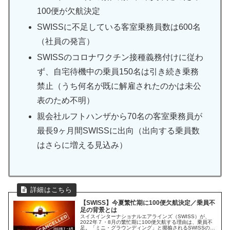
100便が欠航決定
SWISSに不足している客室乗務員数は600名
（社員の発言）
SWISSのコロナワクチン接種義務付けに従わ
ず、自宅待機中の乗員150名は引き続き乗務
禁止（うち何名が既に解雇されたのかは未公
表のため不明）
親会社ルフトハンザから70名の客室乗務員が
最長9ヶ月間SWISSに出向（出向する乗員数
はさらに増える見込み）
【SWISS】今夏繁忙期に100便欠航決定／乗員不
足の背景とは
スイスインターナショナルエアラインズ（SWISS）が、
2022年７・8月の繁忙期に100便欠航する理由は、乗員不
足。「ミニ・グラウンディング」と揶揄されるSWISSの現