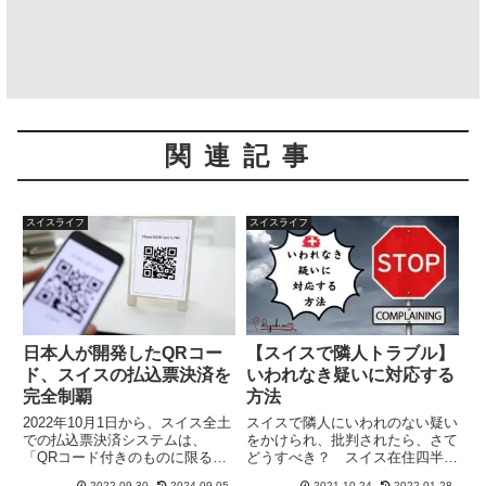
関連記事
スイスライフ
スイスライフ
日本人が開発したQRコー
【スイスで隣人トラブル】
ド、スイスの払込票決済を
いわれなき疑いに対応する
完全制覇
方法
2022年10月1日から、スイス全土
スイスで隣人にいわれのない疑い
での払込票決済システムは、
をかけられ、批判されたら、さて
「QRコード付きのものに限る」
どうすべき？ スイス在住四半世
と、すべての銀行と郵便局が一斉
紀の私、地元大学での学生・研究
2022.09.30
2024.09.05
2021.10.24
2022.01.28