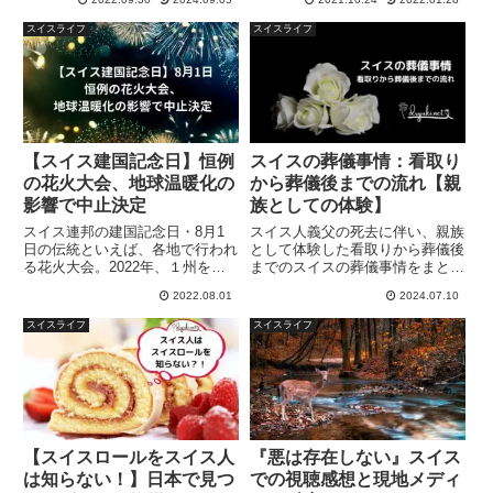
に支払い方法の変更を導入。注目
生活で身につけたテクニックのお
を集めているQRコードは、日本
かげで無事トラブルを解消できた
スイスライフ
スイスライフ
人の発明によるものだと、現地ス
ので、その方法をご紹介します。
イスの新聞報道で知りました！
【スイス建国記念日】恒例
スイスの葬儀事情：看取り
の花火大会、地球温暖化の
から葬儀後までの流れ【親
影響で中止決定
族としての体験】
スイス連邦の建国記念日・8月1
スイス人義父の死去に伴い、親族
日の伝統といえば、各地で行われ
として体験した看取りから葬儀後
る花火大会。2022年、１州を除
までのスイスの葬儀事情をまとめ
く連邦全土で恒例の花火大会が中
た記事です。海外での葬儀の流れ
2022.08.01
2024.07.10
止された原因は、極度の乾燥やコ
と実状や、日本と違う点を知りた
ロナだけではなく、世論の変化に
いどなたかのお役に立てればと願
スイスライフ
スイスライフ
よる影響もあるようです。
っています。
【スイスロールをスイス人
『悪は存在しない』スイス
は知らない！】日本で見つ
での視聴感想と現地メディ