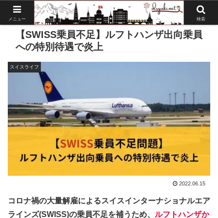
メニュー
検索
【SWISS乗員不足】ルフトハンザ出向乗員
への特別待遇で炎上
スイスライフ
2022.06.15
コロナ禍の大量解雇によるスイスインターナショナルエア
ラインズ(SWISS)の乗員不足を補うため、
ルフトハンザか