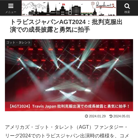
メニュー
検索
トラビスジャパンAGT2024：批判克服出
演での成長披露と勇気に拍手
ゴット・タレント
2024.01.29
2024.05.01
アメリカズ・ゴット・タレント（AGT）ファンタジー・
リーグ2024でのトラビスジャパン出演時の模様を、コメ