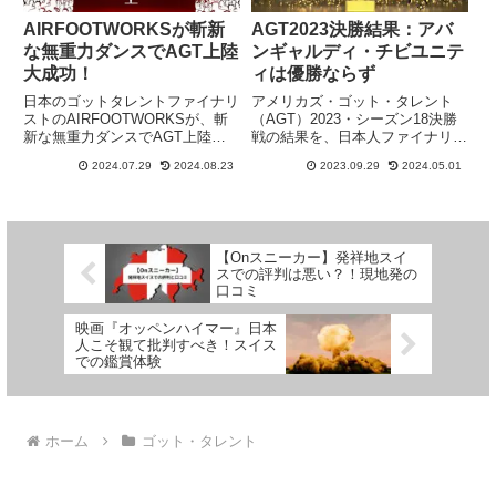
AIRFOOTWORKSが斬新
AGT2023決勝結果：アバ
な無重力ダンスでAGT上陸
ンギャルディ・チビユニテ
大成功！
ィは優勝ならず
日本のゴットタレントファイナリ
アメリカズ・ゴット・タレント
ストのAIRFOOTWORKSが、斬
（AGT）2023・シーズン18決勝
新な無重力ダンスでAGT上陸大
戦の結果を、日本人ファイナリス
成功！全員イエスのAGT審査員
ト・アバンギャルディとCHIBI
2024.07.29
2024.08.23
2023.09.29
2024.05.01
コメント和訳、視聴者の反応と
UNITYの決勝演技動画プラス審査
AIRFOOTWORKSメンバーのプ
員コメント日本語翻訳付きでご紹
ロフィールがわかる記事です。
介。大奮闘した2組の日本チーム
に拍手！
【Onスニーカー】発祥地スイ
スでの評判は悪い？！現地発の
口コミ
映画『オッペンハイマー』日本
人こそ観て批判すべき！スイス
での鑑賞体験
ホーム
ゴット・タレント