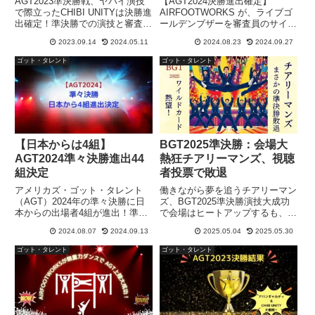
AGT2023準決勝戦、ヤバイ演技
【AGT2024決勝進出確定】
で際立ったCHIBI UNITYは決勝進
AIRFOOTWORKS が、ライブゴ
出確定！準決勝での演技と審査員
ールデンブザーを審査員のサイモ
コメント、結果発表の動画を日本
ンさん＆ホーウィーさんから見事
2023.09.14
2024.05.11
2024.08.23
2024.09.27
語翻訳付きでご紹介します。ゴー
獲得、準々決勝から決勝に直行の
ルデンブザー獲得者、そして日本
快挙達成！審査員・視聴者の反応
ゴット・タレント
ゴット・タレント
代表にふさわしい、ヤバイ演技で
を日本語意訳でまとめました。
他者を圧倒！
【日本からは4組】
BGT2025準決勝：会場大
AGT2024準々決勝進出44
熱狂チアリーマンズ、視聴
組決定
者投票で敗退
アメリカズ・ゴット・タレント
働きながら夢を追うチアリーマン
（AGT）2024年の準々決勝に日
ズ、BGT2025準決勝演技大成功
本からの出場者4組が進出！準々
で会場はヒートアップするも、視
決勝の新たなルールと日程も合わ
聴者投票にて敗退！救いのワイル
2024.08.07
2024.09.13
2025.05.04
2025.05.30
せてお届けする記事です。
ドカードが出ることを祈りつつ、
準決勝の様子を審査員コメント和
ゴット・タレント
ゴット・タレント
訳付きでまとめました。