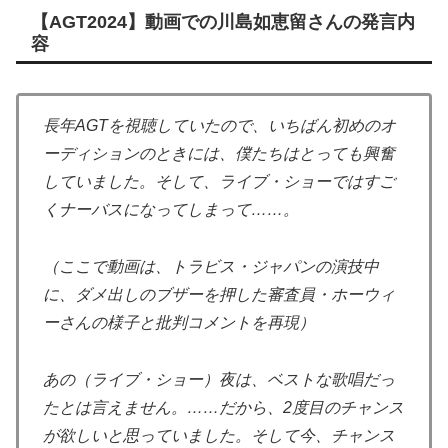
【AGT2024】動画での川島如恵留さんの発言内
容
長年AGTを視聴していたので、いちばん初めのオ
ーディションのときには、僕たちはとっても興奮
していました。そして、ライブ・ショーではすご
くナーバスになってしまって……。
（ここで動画は、トラビス・ジャパンの演技中
に、ダメ出しのブザーを押した審査員・ホーウィ
ーさんの様子と批判コメントを再現）
あの（ライブ・ショー）夜は、ベストな歌唱だっ
たとは言えません。
……だから、
2
度目のチャンス
が欲しいと思っていました。そして今、チャンス