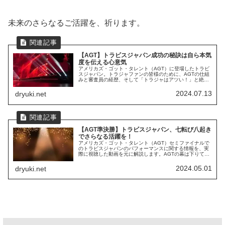
未来のさらなるご活躍を、祈ります。
【AGT】トラビスジャパン成功の秘訣は自ら本気
度を伝える心意気
アメリカズ・ゴット・タレント（AGT）に登場したトラビ
スジャパン。トラジャファンの皆様のために、AGTの仕組
みと審査員の経歴、そして「トラジャはアツい！」と絶賛
された理由を、海外在住者の視点から分析してご紹介。
2024.07.13
dryuki.net
【AGT準決勝】トラビスジャパン、七転び八起き
でさらなる活躍を！
アメリカズ・ゴット・タレント（AGT）セミファイナルで
のトラビスジャパンのパフォーマンスに関する情報を、実
際に視聴した動画を元に解説します。AGTの幕は下りて
も、彼らが視聴者に与えた印象は、世界トップレベル！今
後のさらなる活躍を祈ります。
2024.05.01
dryuki.net