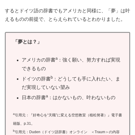
するとドイツ語の辞書でもアメリカと同様に、「夢」は叶
えるものの前提で、とらえられているとわかりました。
「夢とは？」
a
アメリカの辞書
：強く願い、努力すれば実現
できるもの
b
ドイツの辞書
：どうしても手に入れたい、ま
だ実現していない望み
a
日本の辞書
：はかないもの、叶わないもの
a
引用元：『好奇心を“天職”に変える空想教室（植松努著）』電子書
籍版、p.31。
b
引用元：Duden（ドイツ語辞書）オンライン ＜Traum＞の内容