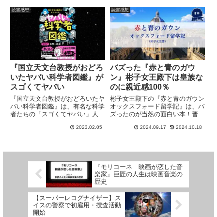
トします♪ 買って良かった！
詰まる思いでページをめくり、最
読書感想
読書感想
後には絶句。男女で読んで内容を
議論すべき良書！
『国立天文台教授がおどろ
バズった『赤と青のガウ
いたヤバい科学者図鑑』が
ン』彬子女王殿下は皇族な
スゴくてヤバい
のに親近感100％
『国立天文台教授がおどろいたヤ
彬子女王殿下の『赤と青のガウン
バい科学者図鑑』は、有名な科学
オックスフォード留学記』は、バ
者たちの「スゴくてヤバい」人間
ズったのが当然の面白い本！普段
臭さを面白おかしく紹介し、子ど
は知る由もない皇族の方の日常
2023.02.05
2024.09.17
2024.10.18
もの科学への好奇心をかき立てる
と、海外の大学院で博士号を取得
本。大人が読んでも興味深くて、
するまでのエピソードからは、気
「へー」「ホー」を連発。小学生
さくで真摯な彬子女王殿下のお人
向きの知育本として超オススメ！
柄が伺えます。
『モリコーネ 映画が恋した音
楽家』巨匠の人生は映画音楽の
歴史
【スーパーレコグナイザー】ス
イスの警察で初雇用・捜査活動
開始