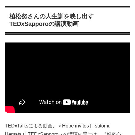
植松努さんの人生訓を映し出す
TEDxSapporoの講演動画
TEDxTalksによる動画、＜Hope invites | Tsutomu
Uematsu | TEDxSapporo＞の講演内容には、『好奇心