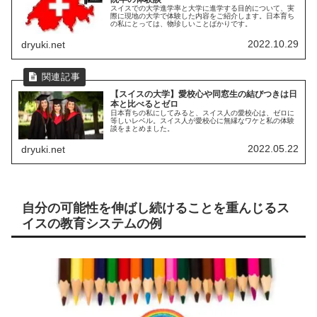
スイスでの大学進学率と大学に進学する目的について、実
際に現地の大学で体験した内容をご紹介します。日本育ち
の私にとっては、物珍しいことばかりです。
2022.10.29
dryuki.net
【スイスの大学】愛校心や同窓生の結びつきは日
本と比べるとゼロ
日本育ちの私にしてみると、スイス人の愛校心は、ゼロに
等しいレベル。スイス人が愛校心に無縁なワケと私の体験
談をまとめました。
2022.05.22
dryuki.net
自分の可能性を伸ばし続けることを重んじるス
イスの教育システムの例