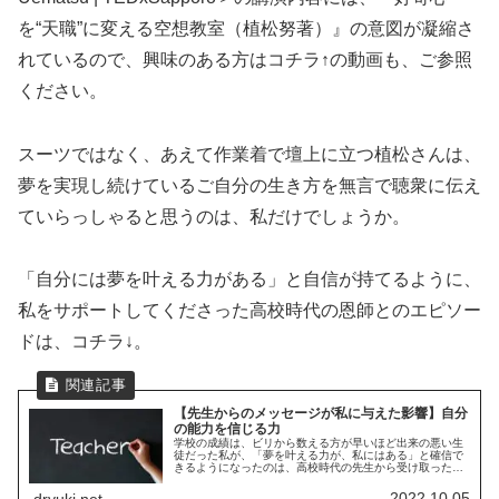
を“天職”に変える空想教室（植松努著）』の意図が凝縮さ
れているので、興味のある方はコチラ↑の動画も、ご参照
ください。
スーツではなく、あえて作業着で壇上に立つ植松さんは、
夢を実現し続けているご自分の生き方を無言で聴衆に伝え
ていらっしゃると思うのは、私だけでしょうか。
「自分には夢を叶える力がある」と自信が持てるように、
私をサポートしてくださった高校時代の恩師とのエピソー
ドは、コチラ↓。
【先生からのメッセージが私に与えた影響】自分
の能力を信じる力
学校の成績は、ビリから数える方が早いほど出来の悪い生
徒だった私が、「夢を叶える力が、私にはある」と確信で
きるようになったのは、高校時代の先生から受け取ったメ
ッセージのおかげ。恩師の言葉は、その後の私の人生を変
えました。
2022.10.05