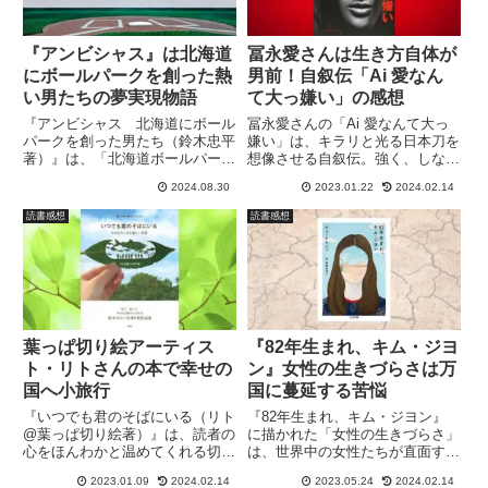
『アンビシャス』は北海道
冨永愛さんは生き方自体が
にボールパークを創った熱
男前！自叙伝「Ai 愛なん
い男たちの夢実現物語
て大っ嫌い」の感想
『アンビシャス 北海道にボール
冨永愛さんの「Ai 愛なんて大っ
パークを創った男たち（鈴木忠平
嫌い」は、キラリと光る日本刀を
著）』は、「北海道ボールパーク
想像させる自叙伝。強く、しなや
Fビレッジ」を創生するまでの背
かに、怒りをバネにして、人生の
2024.08.30
2023.01.22
2024.02.14
景で大奮闘した野球を愛してやま
茨の道で成長し続ける冨永愛さん
ない「背広姿の選手たち」のノン
は、生き方そのものが男前！
読書感想
読書感想
フィクション物語。読者の「夢を
忘れた心」にも火をつける本！
葉っぱ切り絵アーティス
『82年生まれ、キム・ジヨ
ト・リトさんの本で幸せの
ン』女性の生きづらさは万
国へ小旅行
国に蔓延する苦悩
『いつでも君のそばにいる（リト
『82年生まれ、キム・ジヨン』
@葉っぱ切り絵著）』は、読者の
に描かれた「女性の生きづらさ」
心をほんわかと温めてくれる切り
は、世界中の女性たちが直面する
絵の作品集。本を手に取った途
厳しくて悲しい現実。自分の人生
2023.01.09
2024.02.14
2023.05.24
2024.02.14
端、幸せの国への小旅行がスター
とも重なる主人公の苦悩に、息が