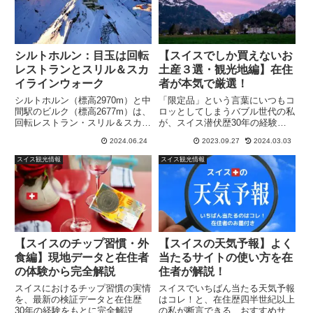
シルトホルン：目玉は回転
【スイスでしか買えないお
レストランとスリル＆スカ
土産３選・観光地編】在住
イラインウォーク
者が本気で厳選！
シルトホルン（標高2970m）と中
「限定品」という言葉にいつもコ
間駅のビルク（標高2677m）は、
ロッとしてしまうバブル世代の私
回転レストラン・スリル＆スカイ
が、スイス潜伏歴30年の経験を
ラインウォークからアイガー・メ
活かして厳選した「本当にスイス
2024.06.24
2023.09.27
2024.03.03
ンヒ・ユンングフラウのパノラマ
でしか手に入らないお土産品3
を楽しめる観光地。スイス在住者
点」を、ご紹介します。
スイス観光情報
スイス観光情報
がおでかけ紀行と役立つ情報をご
案内します。
【スイスのチップ習慣・外
【スイスの天気予報】よく
食編】現地データと在住者
当たるサイトの使い方を在
の体験から完全解説
住者が解説！
スイスにおけるチップ習慣の実情
スイスでいちばん当たる天気予報
を、最新の検証データと在住歴
はコレ！と、在住歴四半世紀以上
30年の経験をもとに完全解説。
の私が断言できる、おすすめサイ