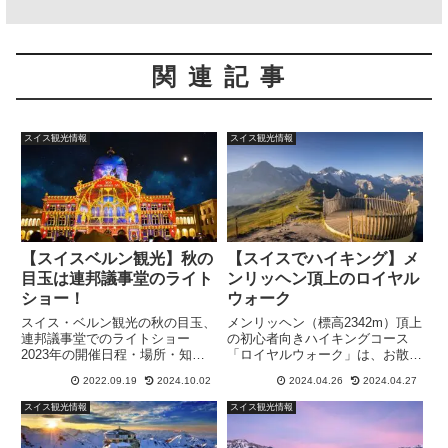
関連記事
スイス観光情報
スイス観光情報
【スイスベルン観光】秋の
【スイスでハイキング】メ
目玉は連邦議事堂のライト
ンリッヘン頂上のロイヤル
ショー！
ウォーク
スイス・ベルン観光の秋の目玉、
メンリッヘン（標高2342m）頂上
連邦議事堂でのライトショー
の初心者向きハイキングコース
2023年の開催日程・場所・知っ
「ロイヤルウォーク」は、お散歩
て得する情報をご案内します。
気分で歩けるのに、アイガー・メ
2022.09.19
2024.10.02
2024.04.26
2024.04.27
と〜っても素敵なショーなので、
ンヒ・ユングフラウ三峰とベルナ
機会があればぜひお立ち寄りくだ
ーアルプスの山並みを見渡せる絶
スイス観光情報
スイス観光情報
さい♪ 本当にオススメ！
景ルート。スイス在住ハイカーが
詳細をご紹介します。