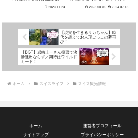
この記事を読めば、スイス旅行で
トの使い方を説明します。スイス
2023.11.23
2023.08.08
2024.07.13
外食する際にチップへの対応で困
旅行の際にお役立てください🎵山
ることはないはず！
国・スイスの天気予報は当たらな
い？情報がアバウトすぎ？！スイ
スの天気予報は、あまり当てに
な...
【現実を生きるリカちゃん】時
代を超えてお人形ごっこの夢再
び！
【BGT】岩崎圭一さん投票で決
勝進出ならず／期待はワイルド
カード！
ホーム
スイスライフ
スイス観光情報
ホーム
運営者プロフィール
サイトマップ
プライバシーポリシー